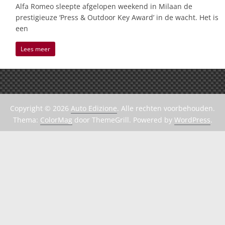
Alfa Romeo sleepte afgelopen weekend in Milaan de
prestigieuze ‘Press & Outdoor Key Award’ in de wacht. Het is
een
Lees meer
Copyright © 2026
Auto Edizione
. Alle rechten voorbehouden.
Thema:
ColorMag
door ThemeGrill. Powered by
WordPress
.