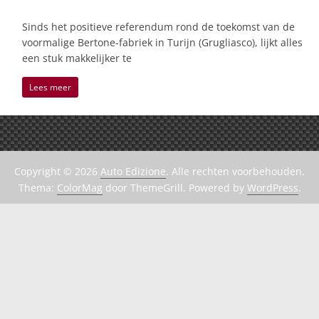
Sinds het positieve referendum rond de toekomst van de
voormalige Bertone-fabriek in Turijn (Grugliasco), lijkt alles
een stuk makkelijker te
Lees meer
Copyright © 2026
Auto Edizione
. Alle rechten voorbehouden.
Thema:
ColorMag
door ThemeGrill. Powered by
WordPress
.