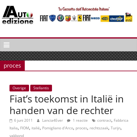
Spring
naar
inhoud
Auto
Edizione
La
Gazetta
proces
dell'Automobile
Italiana
|
Overige
Stellantis
Italiaans
Fiat’s toekomst in Italië in
autonieuws
&
handen van de rechter
lifestyle
,
6 juni 2011
Lancia4Ever
1 reactie
contract
Fabbrica
,
,
,
,
,
,
,
Italia
FIOM
italië
Pomigliano d'Arco
proces
rechtszaak
Turijn
vakbond