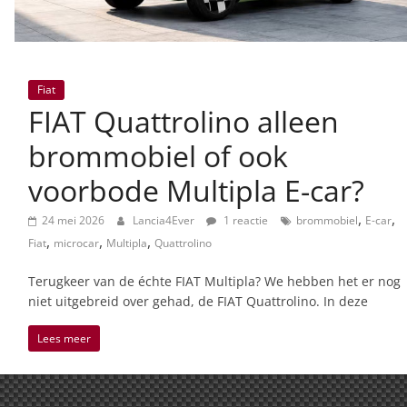
Fiat
FIAT Quattrolino alleen
brommobiel of ook
voorbode Multipla E-car?
,
,
24 mei 2026
Lancia4Ever
1 reactie
brommobiel
E-car
,
,
,
Fiat
microcar
Multipla
Quattrolino
Terugkeer van de échte FIAT Multipla? We hebben het er nog
niet uitgebreid over gehad, de FIAT Quattrolino. In deze
Lees meer