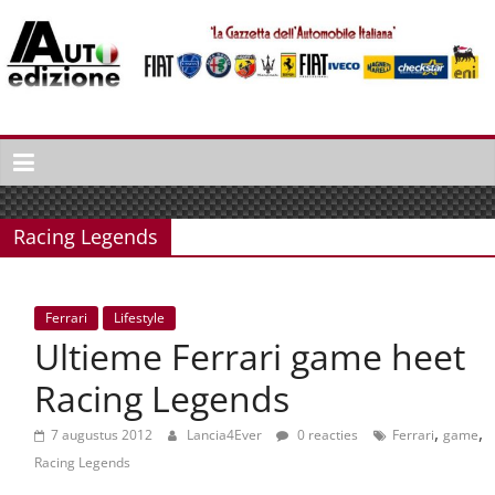
Spring
naar
inhoud
Auto
Edizione
La
Gazetta
Racing Legends
dell'Automobile
Italiana
|
Ferrari
Lifestyle
Italiaans
Ultieme Ferrari game heet
autonieuws
&
Racing Legends
lifestyle
,
,
7 augustus 2012
Lancia4Ever
0 reacties
Ferrari
game
Racing Legends