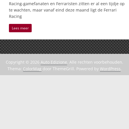
Racing-gamefanaten en Ferraristen zitten er al een tijdje op
te wachten, maar vanaf eind deze maand ligt de Ferrari
Racing
Lees meer
Copyright © 2026
Auto Edizione
. Alle rechten voorbehouden.
Thema:
ColorMag
door ThemeGrill. Powered by
WordPress
.