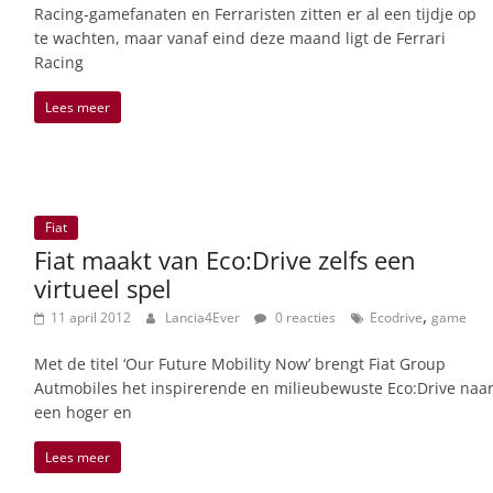
Racing-gamefanaten en Ferraristen zitten er al een tijdje op
te wachten, maar vanaf eind deze maand ligt de Ferrari
Racing
Lees meer
Fiat
Fiat maakt van Eco:Drive zelfs een
virtueel spel
,
11 april 2012
Lancia4Ever
0 reacties
Ecodrive
game
Met de titel ‘Our Future Mobility Now’ brengt Fiat Group
Autmobiles het inspirerende en milieubewuste Eco:Drive naa
een hoger en
Lees meer