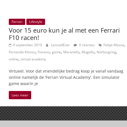
Ferrari
Lifestyle
Voor 15 euro kun je al met een Ferrari
F10 racen!
,
9 september 2010
Lancia4Ever
0 reacties
Felipe Massa
,
,
,
,
,
,
Fernando Alonso
Fiorano
game
Maranello
Mugello
Nürburgring
,
online
virtual academy
Virtueel. Voor dat vriendelijke bedrag koop je vanaf vandaag
online namelijk de ‘Ferrari Virtual Academy’. Een simulator
game waarin je
Lees meer