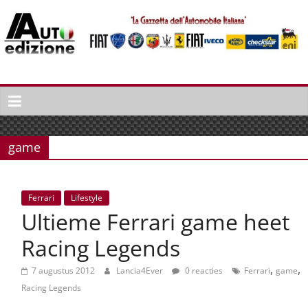
Spring
naar
inhoud
Auto
Edizione
La
Gazetta
game
dell'Automobile
Italiana
|
Ferrari
Lifestyle
Italiaans
Ultieme Ferrari game heet
autonieuws
&
Racing Legends
lifestyle
,
,
7 augustus 2012
Lancia4Ever
0 reacties
Ferrari
game
Racing Legends