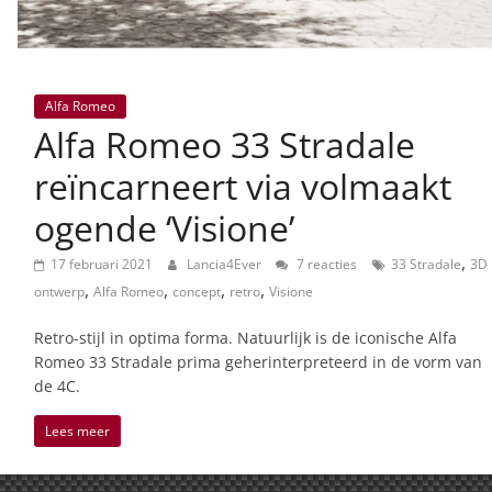
Alfa Romeo
Alfa Romeo 33 Stradale
reïncarneert via volmaakt
ogende ‘Visione’
,
17 februari 2021
Lancia4Ever
7 reacties
33 Stradale
3D
,
,
,
,
ontwerp
Alfa Romeo
concept
retro
Visione
Retro-stijl in optima forma. Natuurlijk is de iconische Alfa
Romeo 33 Stradale prima geherinterpreteerd in de vorm van
de 4C.
Lees meer