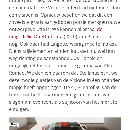
mooie jaren ’60). De V8 achter de voorstoelen is al
een hint dat deze Visione inderdaad niet meer dan
een visioen is. Opnieuw beseffen we dat dit een
zoveelste gratis aangeboden portie merkgetrouwe
ontwerpevolutie is. We kennen allemaal
de
magnifieke Duettottanta
(2010) van Pininfarina
nog. Ook daar had Lingotto weinig mee te maken.
Diens stijlelementen vinden intussen nu wel hun
weg richting de aanstaande CUV Tonale en
mogelijk het hele aankomende gamma van Alfa
Romeo. We denken daarom dat Stellantis echt wel
deze mooie plaatjes van de Visione in één of ander
mapje heeft opgeslagen. De 4-, 6- en/of 8C van de
toekomst heeft daarmee een grotere kans van
slagen om eveneens als stijlicoon van het merk te
eindigen.