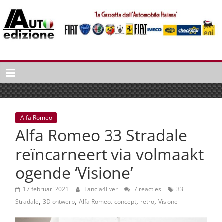
Spring
naar
inhoud
Auto
Edizione
La
Gazetta
dell'Automobile
Alfa Romeo
Italiana
Alfa Romeo 33 Stradale
|
Italiaans
reïncarneert via volmaakt
autonieuws
ogende ‘Visione’
&
lifestyle
17 februari 2021
Lancia4Ever
7 reacties
33
,
,
,
,
,
Stradale
3D ontwerp
Alfa Romeo
concept
retro
Visione