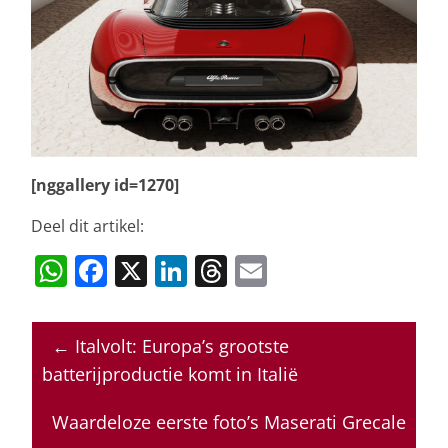
[nggallery id=1270]
Deel dit artikel:
W
F
X
Li
T
E
h
a
n
h
m
at
c
k
re
ai
←
Italvolt: Europa’s grootste
s
e
e
a
l
batterijproductie komt in Italië
A
b
dI
d
p
o
n
s
Waardeloze eerste foto’s Maserati Grecale