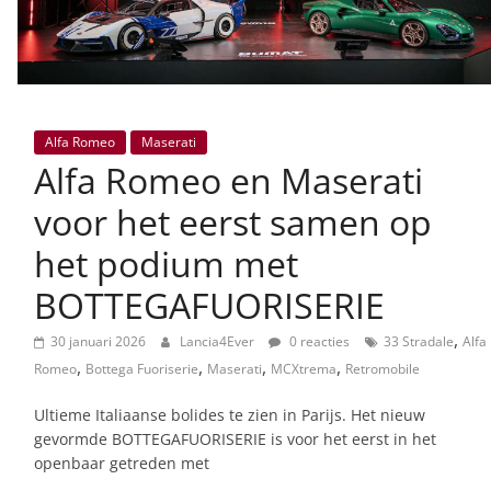
Alfa Romeo
Maserati
Alfa Romeo en Maserati
voor het eerst samen op
het podium met
BOTTEGAFUORISERIE
,
30 januari 2026
Lancia4Ever
0 reacties
33 Stradale
Alfa
,
,
,
,
Romeo
Bottega Fuoriserie
Maserati
MCXtrema
Retromobile
Ultieme Italiaanse bolides te zien in Parijs. Het nieuw
gevormde BOTTEGAFUORISERIE is voor het eerst in het
openbaar getreden met