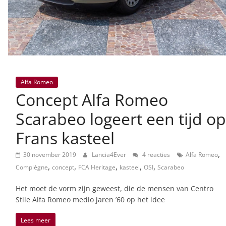
Alfa Romeo
Concept Alfa Romeo
Scarabeo logeert een tijd op
Frans kasteel
,
30 november 2019
Lancia4Ever
4 reacties
Alfa Romeo
,
,
,
,
,
Compiègne
concept
FCA Heritage
kasteel
OSI
Scarabeo
Het moet de vorm zijn geweest, die de mensen van Centro
Stile Alfa Romeo medio jaren ’60 op het idee
Lees meer