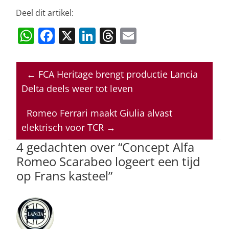
Deel dit artikel:
W
F
X
Li
T
E
h
a
n
h
m
at
c
k
re
ai
←
FCA Heritage brengt productie Lancia
s
e
e
a
l
Delta deels weer tot leven
A
b
dI
d
p
o
n
s
Romeo Ferrari maakt Giulia alvast
elektrisch voor TCR
→
p
o
4 gedachten over “
Concept Alfa
k
Romeo Scarabeo logeert een tijd
op Frans kasteel
”