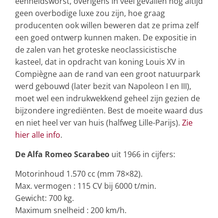
eenheidsworst, overigens in veel gevallen nog altijd
geen overbodige luxe zou zijn, hoe graag
producenten ook willen beweren dat ze prima zelf
een goed ontwerp kunnen maken. De expositie in
de zalen van het groteske neoclassicistische
kasteel, dat in opdracht van koning Louis XV in
Compiègne aan de rand van een groot natuurpark
werd gebouwd (later bezit van Napoleon I en III),
moet wel een indrukwekkend geheel zijn gezien de
bijzondere ingrediënten. Best de moeite waard dus
en niet heel ver van huis (halfweg Lille-Parijs).
Zie
hier alle info
.
De Alfa Romeo Scarabeo
uit 1966 in cijfers:
Motorinhoud 1.570 cc (mm 78×82).
Max. vermogen : 115 CV bij 6000 t/min.
Gewicht: 700 kg.
Maximum snelheid : 200 km/h.