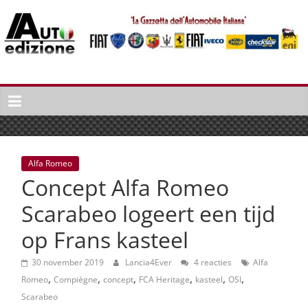
Spring
naar
inhoud
Auto
Edizione
La
Gazetta
dell'Automobile
Alfa Romeo
Italiana
Concept Alfa Romeo
|
Italiaans
Scarabeo logeert een tijd
autonieuws
op Frans kasteel
&
lifestyle
30 november 2019
Lancia4Ever
4 reacties
Alfa
,
,
,
,
,
,
Romeo
Compiègne
concept
FCA Heritage
kasteel
OSI
Scarabeo