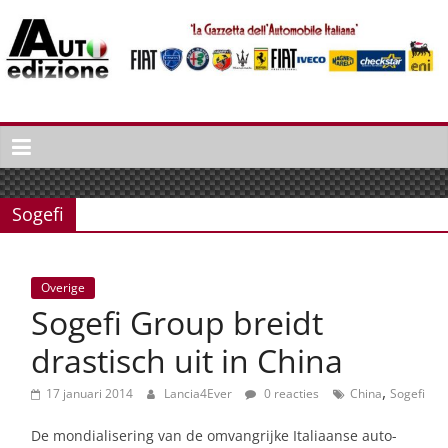
Spring
naar
inhoud
Auto
Edizione
La
Gazetta
Sogefi
dell'Automobile
Italiana
|
Overige
Italiaans
Sogefi Group breidt
autonieuws
&
drastisch uit in China
lifestyle
,
17 januari 2014
Lancia4Ever
0 reacties
China
Sogefi
De mondialisering van de omvangrijke Italiaanse auto-