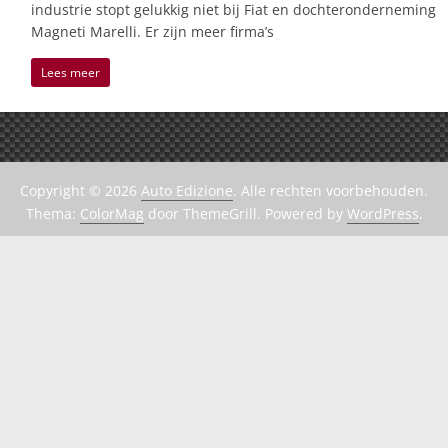
industrie stopt gelukkig niet bij Fiat en dochteronderneming
Magneti Marelli. Er zijn meer firma’s
Lees meer
Copyright © 2026
Auto Edizione
. Alle rechten voorbehouden.
Thema:
ColorMag
door ThemeGrill. Powered by
WordPress
.