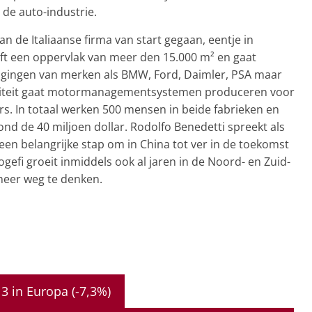
de auto-industrie.
n de Italiaanse firma van start gegaan, eentje in
eft een oppervlak van meer den 15.000 m² en gaat
ingen van merken als BMW, Ford, Daimler, PSA maar
aciliteit gaat motormanagementsystemen produceren voor
rs. In totaal werken 500 mensen in beide fabrieken en
nd de 40 miljoen dollar. Rodolfo Benedetti spreekt als
een belangrijke stap om in China tot ver in de toekomst
gefi groeit inmiddels ook al jaren in de Noord- en Zuid-
 meer weg te denken.
3 in Europa (-7,3%)