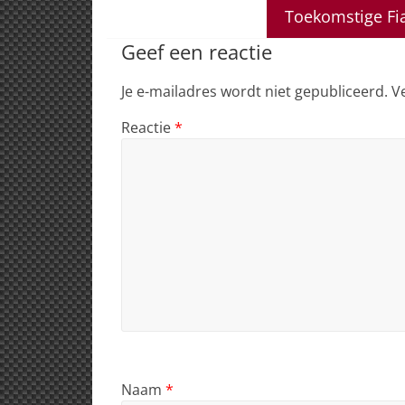
A
b
dI
d
Toekomstige Fi
p
o
n
s
Geef een reactie
p
o
Je e-mailadres wordt niet gepubliceerd.
V
k
Reactie
*
Naam
*