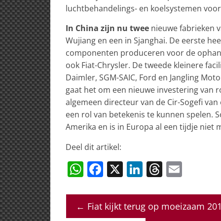
luchtbehandelings- en koelsystemen voor 
In China zijn nu twee
nieuwe fabrieken va
Wujiang en een in Sjanghai. De eerste he
componenten produceren voor de ophang
ook Fiat-Chrysler. De tweede kleinere f
Daimler, SGM-SAIC, Ford en Jangling Moto
gaat het om een nieuwe investering van ro
algemeen directeur van de Cir-Sogefi van 
een rol van betekenis te kunnen spelen. So
Amerika en is in Europa al een tijdje niet
Deel dit artikel:
W
F
X
Li
T
E
h
a
n
h
m
at
c
k
re
ai
←
Fiat kijkt terug op moeizaam 201
s
e
e
a
l