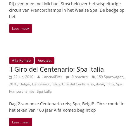
Rij even mee met Michael Stoschek over het wispelturige
circuit van Francorchamps in het Waalse Spa. De badge op
het
Lees meer
Alfa Romeo
Autotest
Il Giro del Centenario: Spa Italia
,
22 juni 2010
Lancia4Ever
0 reacties
159 Sportwagon
,
,
,
,
,
,
,
2010
België
Centenario
Giro
Giro del Centenario
italië
mito
Spa
,
Francorchamps
Spa Italia
Dag 2 van onze Centenario reis; Spa, België. Onze ronde in
het teken van 100 jaar Alfa Romeo begint op
Lees meer