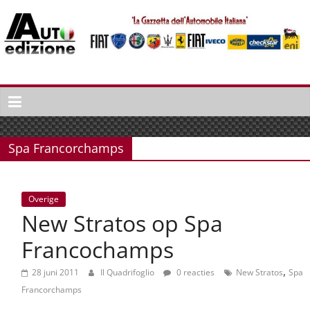
Spring
naar
inhoud
Auto
Edizione
La
Gazetta
Spa Francorchamps
dell'Automobile
Italiana
|
Overige
Italiaans
New Stratos op Spa
autonieuws
&
Francochamps
lifestyle
,
28 juni 2011
Il Quadrifoglio
0 reacties
New Stratos
Spa
Francorchamps