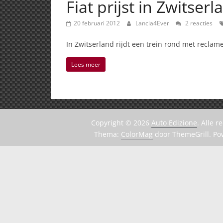
Fiat prijst in Zwitse
20 februari 2012
Lancia4Ever
2 reacties
In Zwitserland rijdt een trein rond met reclam
Lees meer
Copyright © 2026
Auto Edizione
. Alle 
Thema:
ColorMag
door ThemeGrill. P