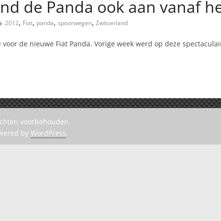
rland de Panda ook aan vanaf h
,
,
,
,
2012
Fiat
panda
spoorwegen
Zwitserland
e voor de nieuwe Fiat Panda. Vorige week werd op deze spectaculai
rechten voorbehouden.
owered by
WordPress
.