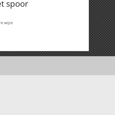
et spoor
re wijze