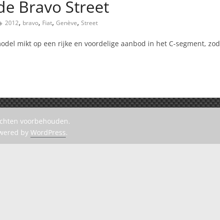
de Bravo Street
,
,
,
,
2012
bravo
Fiat
Genève
Street
model mikt op een rijke en voordelige aanbod in het C-segment, zod
rechten voorbehouden.
owered by
WordPress
.