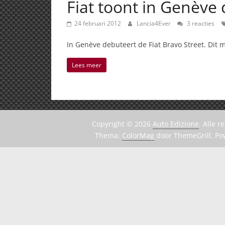
Fiat toont in Genève 
24 februari 2012
Lancia4Ever
3 reacties
In Genève debuteert de Fiat Bravo Street. Dit 
Lees meer
Copyright © 2026
Auto Edizione
. Alle 
Thema:
ColorMag
door ThemeGrill. P