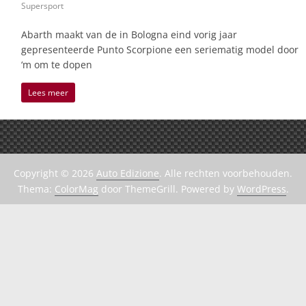
Supersport
Abarth maakt van de in Bologna eind vorig jaar
gepresenteerde Punto Scorpione een seriematig model door
‘m om te dopen
Lees meer
Copyright © 2026
Auto Edizione
. Alle rechten voorbehouden.
Thema:
ColorMag
door ThemeGrill. Powered by
WordPress
.