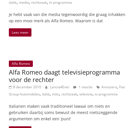
,
,
,
italië
media
rechtzaak
tv programma
Je hebt vaak van die media tegenwoordig die graag inhakken
op een mooi merk als Alfa Romeo. Waarom is dat
Lees meer
Alfa Romeo
Alfa Romeo daagt televisieprogramma
voor de rechter
,
8 december 2010
Lancia4Ever
1 reactie
Annozero
Fiat
,
,
,
,
,
Group Automobiles
italië
mito
rechtzaak
televisie
tv programma
Italianen maken vaak traditioneel lawaai om niets en
gebruiken daarbij soms bewust de meest nietszeggende
argumenten om enkel een ‘punt’