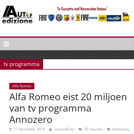
Spring
naar
inhoud
Auto
Edizione
La
Gazetta
tv programma
dell'Automobile
Italiana
|
Alfa Romeo
Italiaans
Alfa Romeo eist 20 miljoen
autonieuws
&
van tv programma
lifestyle
Annozero
,
17 december 2010
Lancia4Ever
20 reacties
Annozero