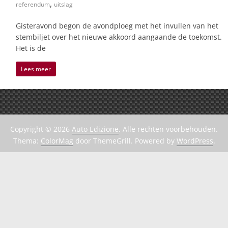
,
referendum
uitslag
Gisteravond begon de avondploeg met het invullen van het
stembiljet over het nieuwe akkoord aangaande de toekomst.
Het is de
Lees meer
Copyright © 2026
Auto Edizione
. Alle rechten voorbehouden.
Thema:
ColorMag
door ThemeGrill. Powered by
WordPress
.