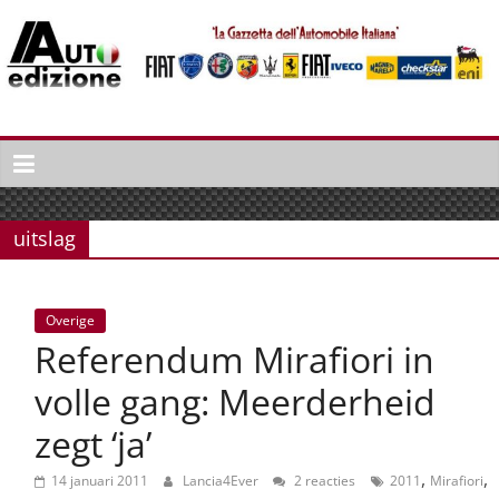
Spring
naar
inhoud
Auto
Edizione
La
Gazetta
uitslag
dell'Automobile
Italiana
|
Overige
Italiaans
Referendum Mirafiori in
autonieuws
&
volle gang: Meerderheid
lifestyle
zegt ‘ja’
,
,
14 januari 2011
Lancia4Ever
2 reacties
2011
Mirafiori