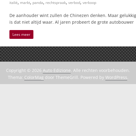
,
,
,
,
,
italië
markt
panda
rechtspraak
verbod
verkoop
De aanhouder wint zullen de Chinezen denken. Maar gelukki
is dat niet altijd waar. Al jaren probeert de grote autobouwer
Lees meer
Copyright © 2026
Auto Edizione
. Alle rechten voorbehouden.
Thema:
ColorMag
door ThemeGrill. Powered by
WordPress
.