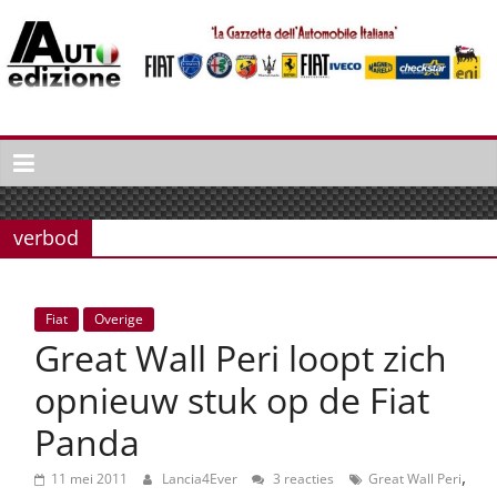
Spring
naar
inhoud
Auto
Edizione
La
Gazetta
verbod
dell'Automobile
Italiana
|
Fiat
Overige
Italiaans
Great Wall Peri loopt zich
autonieuws
&
opnieuw stuk op de Fiat
lifestyle
Panda
,
11 mei 2011
Lancia4Ever
3 reacties
Great Wall Peri