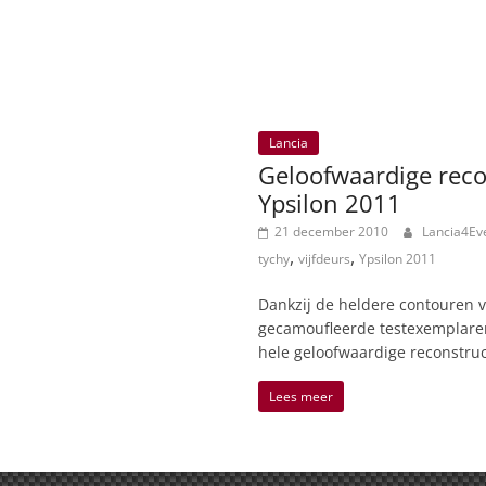
Lancia
Geloofwaardige reco
Ypsilon 2011
21 december 2010
Lancia4Ev
,
,
tychy
vijfdeurs
Ypsilon 2011
Dankzij de heldere contouren v
gecamoufleerde testexemplaren,
hele geloofwaardige reconstru
Lees meer