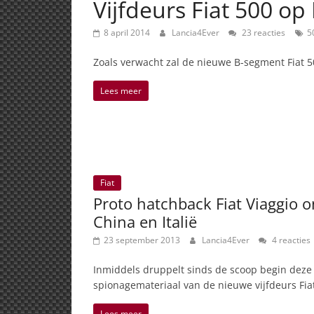
Vijfdeurs Fiat 500 o
8 april 2014
Lancia4Ever
23 reacties
5
Zoals verwacht zal de nieuwe B-segment Fiat 5
Lees meer
Fiat
Proto hatchback Fiat Viaggio o
China en Italië
23 september 2013
Lancia4Ever
4 reacties
Inmiddels druppelt sinds de scoop begin dez
spionagemateriaal van de nieuwe vijfdeurs Fia
Lees meer