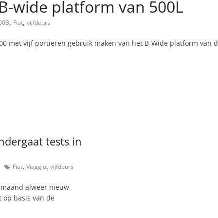
p B-wide platform van 500L
,
,
00B
Fiat
vijfdeurs
00 met vijf portieren gebruik maken van het B-Wide platform van d
ndergaat tests in
,
,
Fiat
Viaggio
vijfdeurs
e maand alweer nieuw
t op basis van de