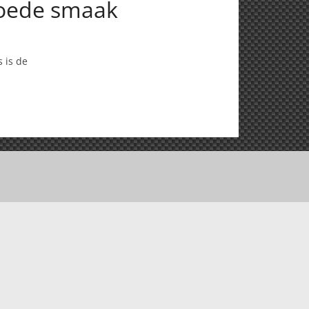
goede smaak
s is de