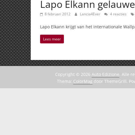
Lapo Elkann gelauw
8 februari 2012
Lancia4Ever
4 reacties
Lapo Elkann krijgt van het internationale Wallp
Lees meer
Copyright © 2026
Auto Edizione
. Alle 
Thema:
ColorMag
door ThemeGrill. P