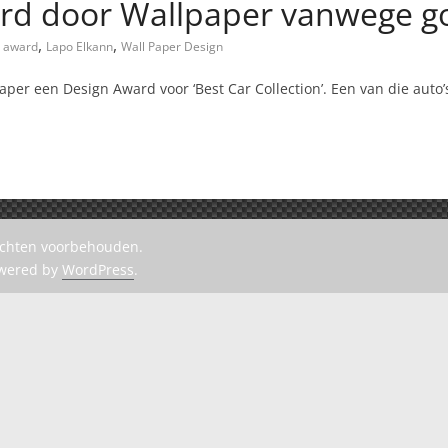
erd door Wallpaper vanwege 
,
,
award
Lapo Elkann
Wall Paper Design
aper een Design Award voor ‘Best Car Collection’. Een van die auto’
rechten voorbehouden.
owered by
WordPress
.