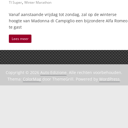
,
TI Super
Winter Marathon
Vanaf aanstaande vrijdag tot zondag, zal op de winterse
hoogte van Madonna di Campiglio een bijzondere Alfa Romeo
te gast
Lees meer
Copyright © 2026
Auto Edizione
. Alle rechten voorbehouden.
Thema:
ColorMag
door ThemeGrill. Powered by
WordPress
.