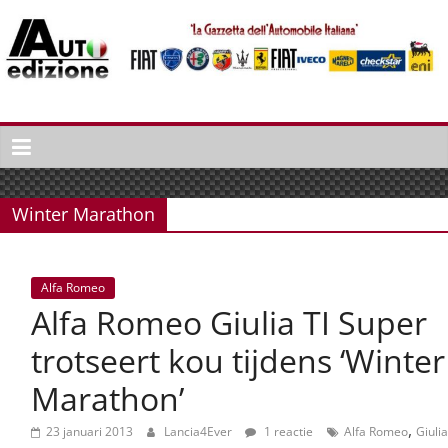
Spring
naar
inhoud
Auto
Edizione
La
Gazetta
Winter Marathon
dell'Automobile
Italiana
|
Alfa Romeo
Italiaans
Alfa Romeo Giulia TI Super
autonieuws
&
trotseert kou tijdens ‘Winter
lifestyle
Marathon’
,
23 januari 2013
Lancia4Ever
1 reactie
Alfa Romeo
Giulia