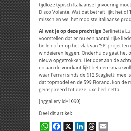
tijdloze typisch Italiaanse lijnvoering mo
Disco Volante. Wat dat betreft lijkt het o
misschien wel het mooiste Italiaanse produ
Al wat je op deze prachtige
Berlinetta Lu
voorstellen dat er nu een aantal rijke lie
bellen of er op het vlak van ‘SP’ projecten
windeieren leggen. Onderhuids gaat het om
nieuw opgetrokken. Het doet aan de acht
en aan de voorkant lijkt het een smaakvol
waar Ferrari sinds de 612 Scaglietti mee i
dat topmodel en de 599 Fiorano, kon de 
geïnspireerd tot deze luxe berlinetta.
[nggallery id=1090]
Deel dit artikel:
W
F
X
Li
T
E