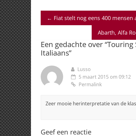
h
a
n
h
m
at
c
k
re
ai
←
Fiat stelt nog eens 400 mensen a
s
e
e
a
l
A
b
dI
d
Abarth, Alfa R
p
o
n
s
Een gedachte over “
Touring 
p
o
Italiaans
”
k
Lusso
5 maart 2015 om 09:12
Permalink
Zeer mooie herinterpretatie van de klas
Geef een reactie