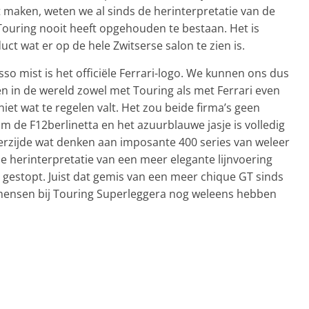
et maken, weten we al sinds de herinterpretatie van de
f Touring nooit heeft opgehouden te bestaan. Het is
ct wat er op de hele Zwitserse salon te zien is.
sso mist is het officiële Ferrari-logo. We kunnen ons dus
den in de wereld zowel met Touring als met Ferrari even
 niet wat te regelen valt. Het zou beide firma’s geen
 de F12berlinetta en het azuurblauwe jasje is volledig
erzijde wat denken aan imposante 400 series van weleer
le herinterpretatie van een meer elegante lijnvoering
s gestopt. Juist dat gemis van een meer chique GT sinds
mensen bij Touring Superleggera nog weleens hebben