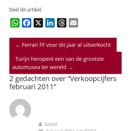
Deel dit artikel:
W
F
X
Li
T
E
h
a
n
h
m
at
c
k
re
ai
←
Ferrari FF voor dit jaar al uitverkocht
s
e
e
a
l
A
b
dI
d
Turijn heropent een van de grootste
p
o
n
s
automusea ter wereld
→
p
o
2 gedachten over “
Verkoopcijfers
februari 2011
”
k
Lusso