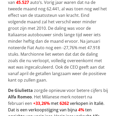
van
45.527
auto’s. Vorig jaar waren dat na de
tweede maand nog 62.441, al was toen nog wel het
effect van de staatssteun van kracht. Eind
volgende maand zal het verschil weer minder
groot zijn met 2010. De daling was voor de
Italiaanse autobouwer sinds lange tijd weer iets
minder heftig dan de maand ervoor. Na januari
noteerde Fiat Auto nog een -27,76% met 47.918
stuks. Marchionne liet weten dat dat de daling
zoals die nu verloopt, volledig overeenkomt met
wat was ingecalculeerd. Ook de CEO geeft aan dat
vanaf april de getallen langzaam weer de positieve
kant op zullen gaan.
De Giulietta
zorgde opnieuw voor betere cijfers bij
Alfa Romeo
. Het Milanese merk noteert na
februari een
+33,26%
met
6262
verkopen in Italië.
Dat is een verkoopstijging van bijna
4%
ten