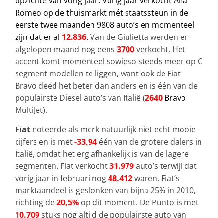
opzichte van vorig jaar. Vorig jaar verkocht Alfa
Romeo op de thuismarkt mét staatssteun in de
eerste twee maanden 9808 auto’s en momenteel
zijn dat er al
12.836
.
Van de Giulietta werden er
afgelopen maand nog eens
3700
verkocht. Het
accent komt momenteel sowieso steeds meer op C
segment modellen te liggen, want ook de Fiat
Bravo deed het beter dan anders en is één van de
populairste Diesel auto’s van Italië (
2640
Bravo
MultiJet).
Fiat
noteerde als merk natuurlijk niet echt mooie
cijfers en is met
-33,94
één van de grotere dalers in
Italië, omdat het erg afhankelijk is van de lagere
segmenten. Fiat verkocht
31.979
auto’s terwijl dat
vorig jaar in februari nog
48.412
waren. Fiat’s
marktaandeel is geslonken van bijna 25% in 2010,
richting de
20,5%
op dit moment. De Punto is met
10.709
stuks nog altijd de populairste auto van