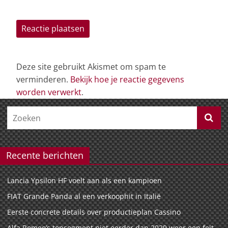
Deze site gebruikt Akismet om spam te
verminderen.
Bekijk hoe je reactie gegevens
worden verwerkt
.
Recente berichten
Lancia Ypsilon HF voelt aan als een kampioen
FIAT Grande Panda al een verkoophit in Italië
Eerste concrete details over productieplan Cassino
Alfa Romeo’s topsegment niet eerder dan 2029 weer een feit