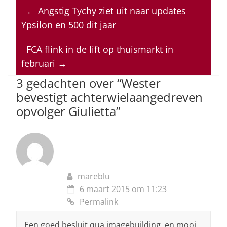
at
c
k
re
ai
←
Angstig Tychy ziet uit naar updates
s
e
e
a
l
Ypsilon en 500 dit jaar
A
b
dI
d
p
o
n
s
FCA flink in de lift op thuismarkt in
februari
→
p
o
3 gedachten over “
Wester
k
bevestigt achterwielaangedreven
opvolger Giulietta
”
mareblu
6 maart 2015 om 11:23
Permalink
Een goed besluit qua imagebuilding, en mooi