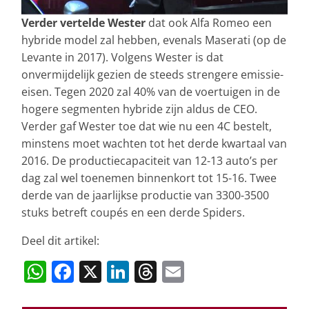
Verder vertelde Wester
dat ook Alfa Romeo een
hybride model zal hebben, evenals Maserati (op de
Levante in 2017). Volgens Wester is dat
onvermijdelijk gezien de steeds strengere emissie-
eisen. Tegen 2020 zal 40% van de voertuigen in de
hogere segmenten hybride zijn aldus de CEO.
Verder gaf Wester toe dat wie nu een 4C bestelt,
minstens moet wachten tot het derde kwartaal van
2016. De productiecapaciteit van 12-13 auto’s per
dag zal wel toenemen binnenkort tot 15-16. Twee
derde van de jaarlijkse productie van 3300-3500
stuks betreft coupés en een derde Spiders.
Deel dit artikel:
W
F
X
Li
T
E
h
a
n
h
m