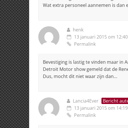
Wat extra personeel aannemen is dan ee
henk
13 januari 2015 om 12:40
Permalink
Bevestiging is lastig te vinden maar i
Detroit Motor show gemeld dat de Reneg
Dus, mocht dit niet waar zijn dan…
Lancia4Ever
Bericht aut
13 januari 2015 om 14:19
Permalink