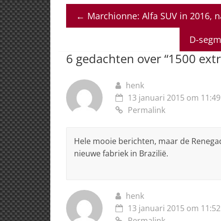
at
c
k
re
ai
←
Marchionne: Alfa SUV in 2016, n
s
e
e
a
l
A
b
dI
d
D-segme
p
o
n
s
6 gedachten over “
1500 extr
p
o
k
henk
13 januari 2015 om 11:49
Permalink
Hele mooie berichten, maar de Renegade
nieuwe fabriek in Brazilië.
henk
13 januari 2015 om 11:52
Permalink