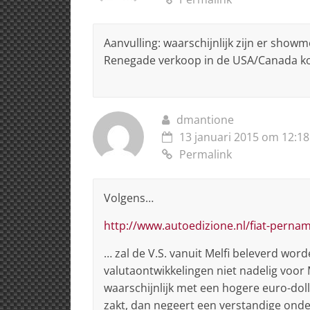
Aanvulling: waarschijnlijk zijn er showm
Renegade verkoop in de USA/Canada kom
dmantione
13 januari 2015 om 12:18
Permalink
Volgens…
http://www.autoedizione.nl/fiat-perna
… zal de V.S. vanuit Melfi beleverd wor
valutaontwikkelingen niet nadelig voor Me
waarschijnlijk met een hogere euro-dol
zakt, dan negeert een verstandige onde