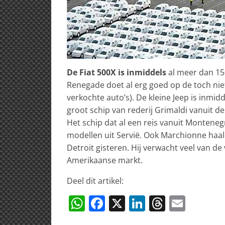
De Fiat 500X is inmiddels
al meer dan 150
Renegade doet al erg goed op de toch niet
verkochte auto’s). De kleine Jeep is inmid
groot schip van rederij Grimaldi vanuit de
Het schip dat al een reis vanuit Monteneg
modellen uit Servië. Ook Marchionne haalde
Detroit gisteren. Hij verwacht veel van de
Amerikaanse markt.
Deel dit artikel:
W
F
X
Li
T
E
h
a
n
h
m