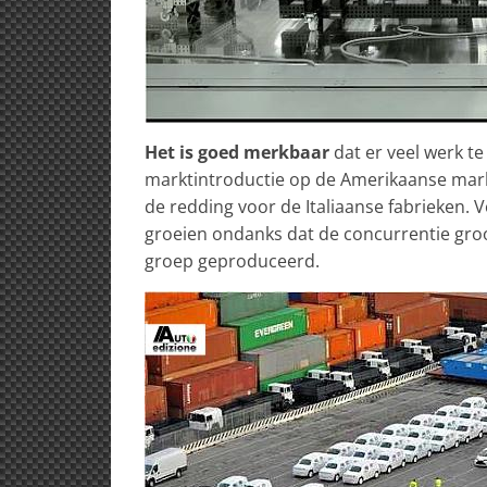
Het is goed merkbaar
dat er veel werk t
marktintroductie op de Amerikaanse markt
de redding voor de Italiaanse fabrieken. 
groeien ondanks dat de concurrentie groot
groep geproduceerd.