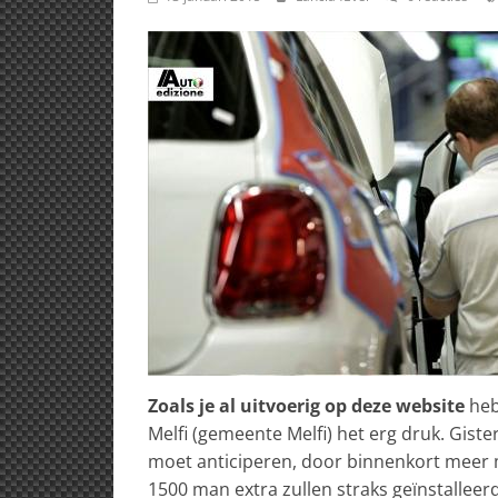
Zoals je al uitvoerig op deze website
hebt
Melfi (gemeente Melfi) het erg druk. Gist
moet anticiperen, door binnenkort meer 
1500 man extra zullen straks geïnstallee