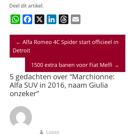
Deel dit artikel:
W
F
X
Li
T
E
h
a
n
h
m
at
c
k
re
ai
←
Alfa Romeo 4C Spider start officieel in
s
e
e
a
l
Detroit
A
b
dI
d
p
o
n
s
1500 extra banen voor Fiat Melfi
→
p
o
5 gedachten over “
Marchionne:
Alfa SUV in 2016, naam Giulia
k
onzeker
”
Lusso