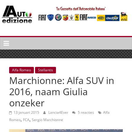
Spring
naar
inhoud
Auto
Edizione
La
Gazetta
dell'Automobile
Alfa Romeo
Stellantis
Italiana
Marchionne: Alfa SUV in
|
Italiaans
2016, naam Giulia
autonieuws
onzeker
&
lifestyle
13 januari 2015
Lancia4Ever
5 reacties
Alfa
,
,
Romeo
FCA
Sergio Marchionne