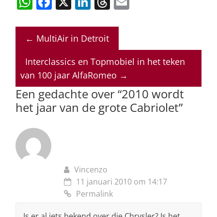
W
F
X
Li
T
E
h
a
n
h
m
at
c
k
re
ai
←
MultiAir in Detroit
s
e
e
a
l
A
b
dI
d
Interclassics en Topmobiel in het teken
p
o
n
s
van 100 jaar AlfaRomeo
→
p
o
Een gedachte over “
2010 wordt
het jaar van de grote Cabriolet
”
k
Vincenzo
11 januari 2010 om 14:17
Permalink
Is er al iets bekend over die Chrysler? Is het