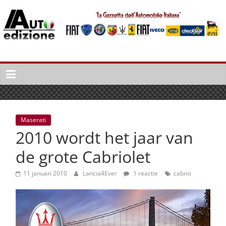
Spring
naar
inhoud
Auto
Edizione
La
Gazetta
dell'Automobile
Maserati
Italiana
2010 wordt het jaar van
|
Italiaans
de grote Cabriolet
autonieuws
&
11 januari 2010
Lancia4Ever
1 reactie
cabrio
lifestyle