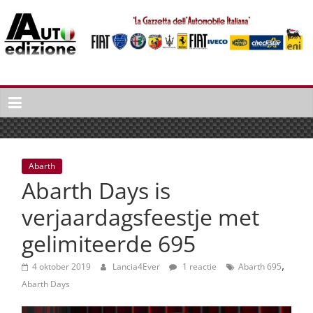
Spring
naar
inhoud
Auto
Edizione
La
Gazetta
dell'Automobile
Abarth
Italiana
Abarth Days is
|
Italiaans
verjaardagsfeestje met
autonieuws
gelimiteerde 695
&
lifestyle
,
4 oktober 2019
Lancia4Ever
1 reactie
Abarth 695
Abarth Days