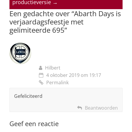
productieversie
→
p
o
Een gedachte over “
Abarth Days is
k
verjaardagsfeestje met
gelimiteerde 695
”
Hilbert
4 oktober 2019 om 19:17
Permalink
Gefeliciteerd
Beantwoorden
Geef een reactie