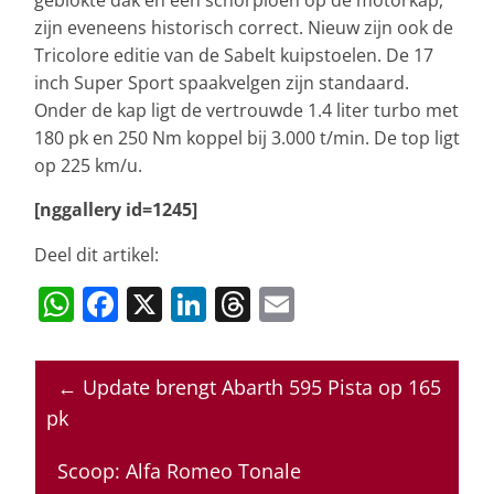
geblokte dak en een schorpioen op de motorkap,
zijn eveneens historisch correct. Nieuw zijn ook de
Tricolore editie van de Sabelt kuipstoelen. De 17
inch Super Sport spaakvelgen zijn standaard.
Onder de kap ligt de vertrouwde 1.4 liter turbo met
180 pk en 250 Nm koppel bij 3.000 t/min. De top ligt
op 225 km/u.
[nggallery id=1245]
Deel dit artikel:
W
F
X
Li
T
E
h
a
n
h
m
at
c
k
re
ai
←
Update brengt Abarth 595 Pista op 165
s
e
e
a
l
pk
A
b
dI
d
p
o
n
s
Scoop: Alfa Romeo Tonale