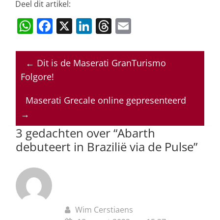
Deel dit artikel:
W
F
X
Li
T
E
h
a
n
h
m
at
c
k
re
ai
←
Dit is de Maserati GranTurismo
s
e
e
a
l
Folgore!
A
b
dI
d
p
o
n
s
Maserati Grecale online gepresenteerd
→
p
o
3 gedachten over “
Abarth
k
debuteert in Brazilië via de Pulse
”
Wim Cerstiaens