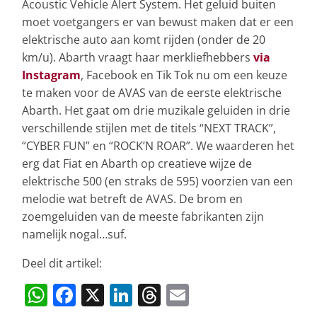
Acoustic Vehicle Alert System. Het geluid buiten
moet voetgangers er van bewust maken dat er een
elektrische auto aan komt rijden (onder de 20
km/u). Abarth vraagt haar merkliefhebbers
via
Instagram
, Facebook en Tik Tok nu om een keuze
te maken voor de AVAS van de eerste elektrische
Abarth. Het gaat om drie muzikale geluiden in drie
verschillende stijlen met de titels “NEXT TRACK”,
“CYBER FUN” en “ROCK’N ROAR”. We waarderen het
erg dat Fiat en Abarth op creatieve wijze de
elektrische 500 (en straks de 595) voorzien van een
melodie wat betreft de AVAS. De brom en
zoemgeluiden van de meeste fabrikanten zijn
namelijk nogal…suf.
Deel dit artikel:
W
F
X
Li
T
E