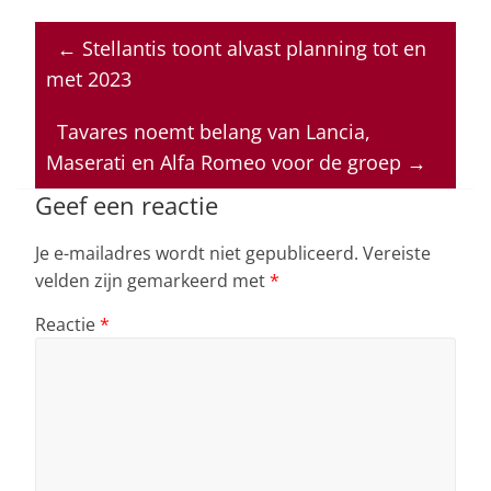
h
a
n
h
m
at
c
k
re
ai
←
Stellantis toont alvast planning tot en
s
e
e
a
l
met 2023
A
b
dI
d
p
o
n
s
Tavares noemt belang van Lancia,
Maserati en Alfa Romeo voor de groep
→
p
o
k
Geef een reactie
Je e-mailadres wordt niet gepubliceerd.
Vereiste
velden zijn gemarkeerd met
*
Reactie
*