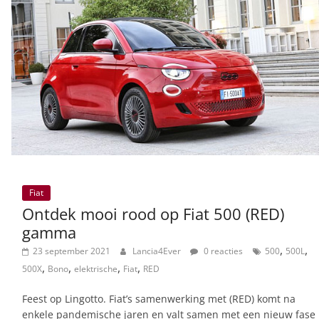
Fiat
Ontdek mooi rood op Fiat 500 (RED)
gamma
,
,
23 september 2021
Lancia4Ever
0 reacties
500
500L
,
,
,
,
500X
Bono
elektrische
Fiat
RED
Feest op Lingotto. Fiat’s samenwerking met (RED) komt na
enkele pandemische jaren en valt samen met een nieuw fase