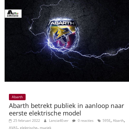
Abarth
Abarth betrekt publiek in aanloop naar
eerste elektrische model
,
,
25 februari 2022
Lancia4Ever
0 reacties
595E
Abarth
,
,
AVAS
elektrische
muziek