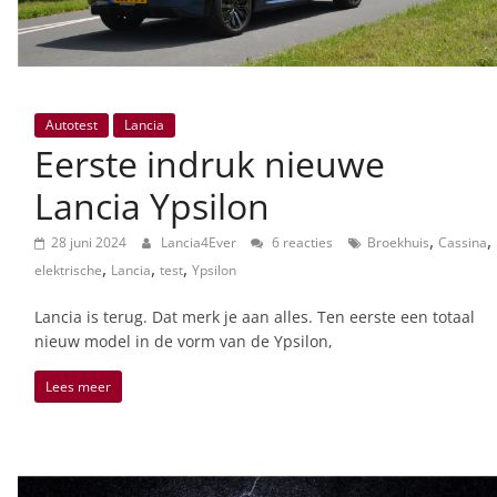
Autotest
Lancia
Eerste indruk nieuwe
Lancia Ypsilon
,
,
28 juni 2024
Lancia4Ever
6 reacties
Broekhuis
Cassina
,
,
,
elektrische
Lancia
test
Ypsilon
Lancia is terug. Dat merk je aan alles. Ten eerste een totaal
nieuw model in de vorm van de Ypsilon,
Lees meer