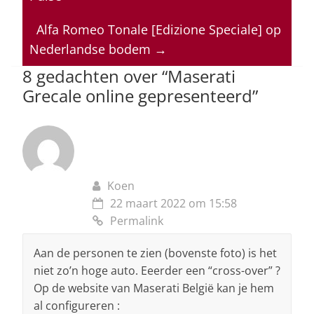
A
b
dI
d
p
o
n
s
Alfa Romeo Tonale [Edizione Speciale] op
Nederlandse bodem
→
p
o
8 gedachten over “
Maserati
k
Grecale online gepresenteerd
”
Koen
22 maart 2022 om 15:58
Permalink
Aan de personen te zien (bovenste foto) is het
niet zo’n hoge auto. Eeerder een “cross-over” ?
Op de website van Maserati België kan je hem
al configureren :