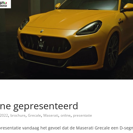
ine gepresenteerd
,
,
,
,
,
2022
brochure
Grecale
Maserati
online
presentatie
e presentatie vandaag het gevoel dat de Maserati Grecale een D-se