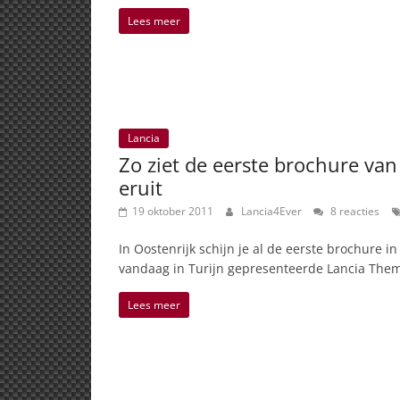
Lees meer
Lancia
Zo ziet de eerste brochure va
eruit
19 oktober 2011
Lancia4Ever
8 reacties
In Oostenrijk schijn je al de eerste brochure i
vandaag in Turijn gepresenteerde Lancia The
Lees meer