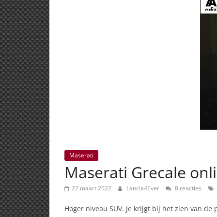
Maserati
Maserati Grecale onl
22 maart 2022
Lancia4Ever
8 reacties
Hoger niveau SUV. Je krijgt bij het zien van d