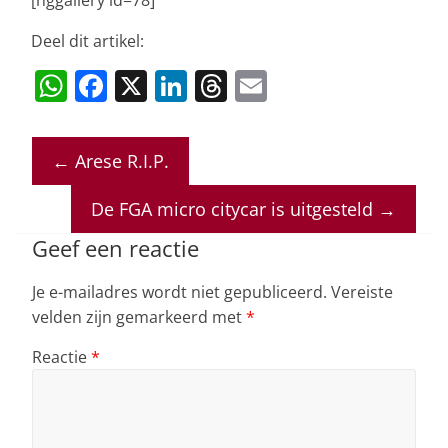
Deel dit artikel:
W
F
X
Li
T
E
h
a
n
h
m
at
c
k
re
ai
←
Arese R.I.P.
s
e
e
a
l
A
b
dI
d
De FGA micro citycar is uitgesteld
→
p
o
n
s
Geef een reactie
p
o
Je e-mailadres wordt niet gepubliceerd.
Vereiste
k
velden zijn gemarkeerd met
*
Reactie
*