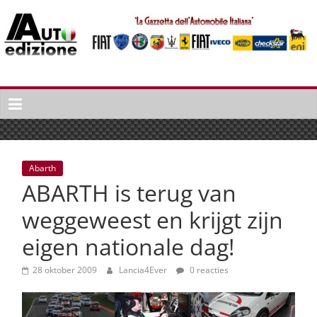
Spring
naar
inhoud
Auto
Edizione
La
Gazetta
dell'Automobile
Abarth
Italiana
ABARTH is terug van
|
Italiaans
weggeweest en krijgt zijn
autonieuws
eigen nationale dag!
&
lifestyle
28 oktober 2009
Lancia4Ever
0 reacties