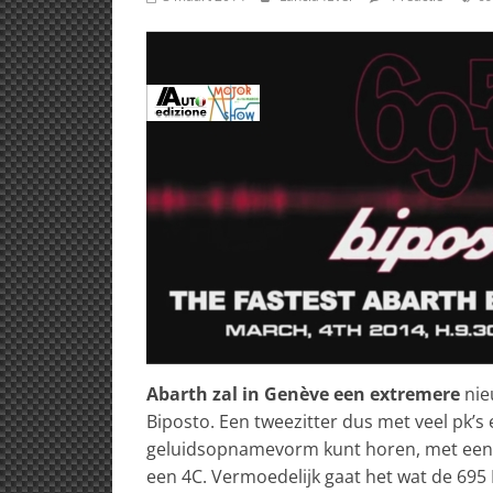
Abarth zal in Genève een extremere
nie
Biposto. Een tweezitter dus met veel pk’s 
geluidsopnamevorm kunt horen, met een m
een 4C. Vermoedelijk gaat het wat de 695 