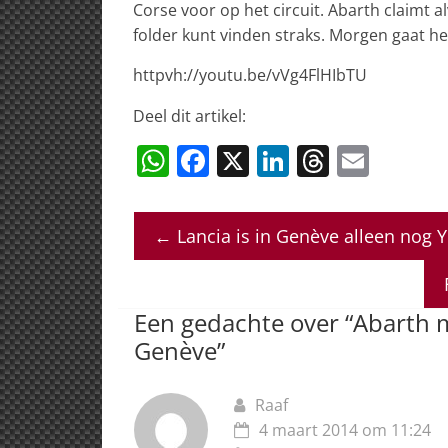
Corse voor op het circuit. Abarth claimt al
folder kunt vinden straks. Morgen gaat he
httpvh://youtu.be/vVg4FlHIbTU
Deel dit artikel:
W
F
X
Li
T
E
h
a
n
h
m
at
c
k
re
ai
←
Lancia is in Genève alleen nog Y
s
e
e
a
l
A
b
dI
d
p
o
n
s
Een gedachte over “
Abarth m
p
o
Genève
”
k
Raaf
4 maart 2014 om 11:24