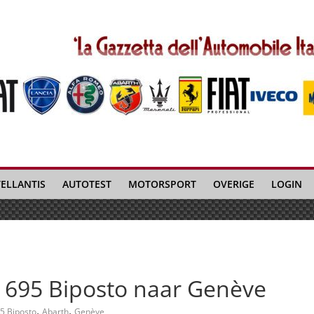
TELLANTIS
AUTOTEST
MOTORSPORT
OVERIGE
LOGIN
e 695 Biposto naar Genève
,
,
5 Biposto
Abarth
Genève