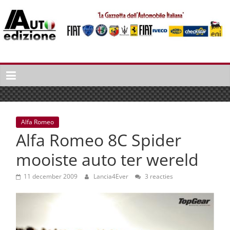
Spring
naar
inhoud
Auto
Edizione
La
Gazetta
dell'Automobile
Alfa Romeo
Italiana
Alfa Romeo 8C Spider
|
Italiaans
mooiste auto ter wereld
autonieuws
&
11 december 2009
Lancia4Ever
3 reacties
lifestyle