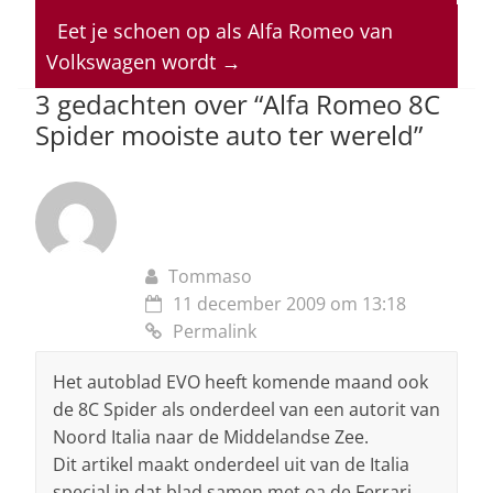
s
e
e
a
l
A
b
dI
d
Eet je schoen op als Alfa Romeo van
p
o
n
s
Volkswagen wordt
→
p
o
3 gedachten over “
Alfa Romeo 8C
Spider mooiste auto ter wereld
”
k
Tommaso
11 december 2009 om 13:18
Permalink
Het autoblad EVO heeft komende maand ook
de 8C Spider als onderdeel van een autorit van
Noord Italia naar de Middelandse Zee.
Dit artikel maakt onderdeel uit van de Italia
special in dat blad samen met oa de Ferrari