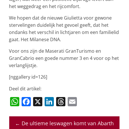
het weggedrag en het rijcomfort.
We hopen dat de nieuwe Giulietta voor gewone
stervelingen duidelijk het gevoel geeft, dat het
ondanks het verschil in lichtjaren om een familielid
gaat. Het Milanese DNA.
Voor ons zijn de Maserati GranTurismo en
GranCabrio een goede nummer 3 en 4 voor op het
verlanglijstje.
[nggallery id=126]
Deel dit artikel:
W
F
X
Li
T
E
h
a
n
h
m
at
c
k
re
ai
←
De ultieme leswagen komt van Abarth