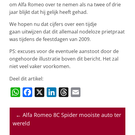
om Alfa Romeo over te nemen als na twee of drie
jaar blijkt dat hij gelijk heeft gehad.
We hopen nu dat cijfers over een tijdje
gaan uitwijzen dat dit allemaal nodeloze prietpraat
was tijdens de feestdagen van 2009.
PS: excuses voor de eventuele aanstoot door de
ongehoorde illustratie boven dit bericht. Het zal
niet veel vaker voorkomen.
Deel dit artikel:
W
F
X
Li
T
E
h
a
n
h
m
at
c
k
re
ai
←
Alfa Romeo 8C Spider mooiste auto ter
s
e
e
a
l
wereld
A
b
dI
d