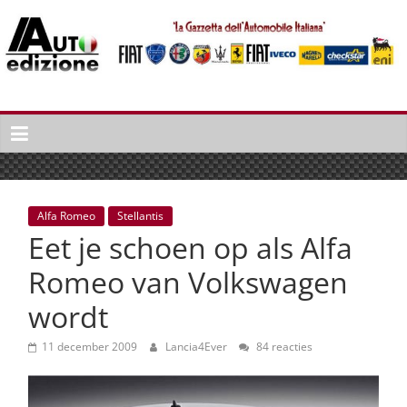
Spring
naar
inhoud
Auto
Edizione
La
Gazetta
dell'Automobile
Alfa Romeo
Stellantis
Italiana
Eet je schoen op als Alfa
|
Italiaans
Romeo van Volkswagen
autonieuws
wordt
&
lifestyle
11 december 2009
Lancia4Ever
84 reacties