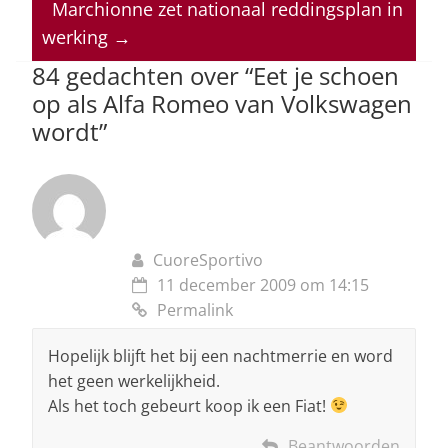
p
o
n
s
Marchionne zet nationaal reddingsplan in
werking
→
p
o
84 gedachten over “
Eet je schoen
k
op als Alfa Romeo van Volkswagen
wordt
”
CuoreSportivo
11 december 2009 om 14:15
Permalink
Hopelijk blijft het bij een nachtmerrie en word
het geen werkelijkheid.
Als het toch gebeurt koop ik een Fiat!
Beantwoorden