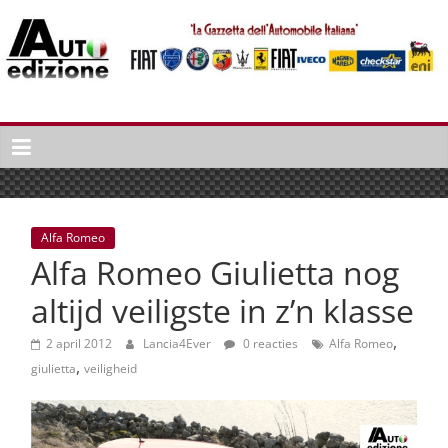
Spring
naar
inhoud
Auto
Edizione
La
Gazetta
dell'Automobile
Alfa Romeo
Italiana
Alfa Romeo Giulietta nog
|
Italiaans
altijd veiligste in z’n klasse
autonieuws
,
&
2 april 2012
Lancia4Ever
0 reacties
Alfa Romeo
,
lifestyle
giulietta
veiligheid