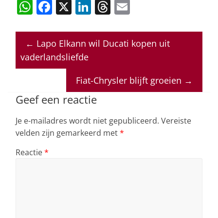
W
F
X
Li
T
E
h
a
n
h
m
at
c
k
re
ai
←
Lapo Elkann wil Ducati kopen uit
s
e
e
a
l
vaderlandsliefde
A
b
dI
d
p
o
n
s
Fiat-Chrysler blijft groeien
→
p
o
Geef een reactie
k
Je e-mailadres wordt niet gepubliceerd.
Vereiste
velden zijn gemarkeerd met
*
Reactie
*