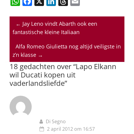
W
F
X
Li
T
E
h
a
n
h
m
at
c
k
re
ai
←
Jay Leno vindt Abarth ook een
s
e
e
a
l
fantastische kleine Italiaan
A
b
dI
d
p
o
n
s
Alfa Romeo Giulietta nog altijd veiligste in
z’n klasse
→
p
o
18 gedachten over “
Lapo Elkann
k
wil Ducati kopen uit
vaderlandsliefde
”
Di Segno
2 april 2012 om 16:57