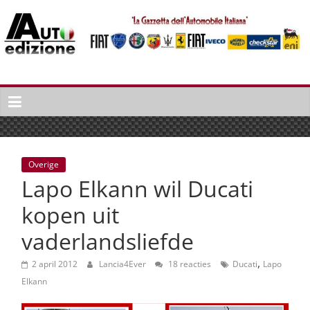
Spring
naar
inhoud
Auto
Edizione
La
Gazetta
dell'Automobile
Overige
Italiana
Lapo Elkann wil Ducati
|
Italiaans
kopen uit
autonieuws
vaderlandsliefde
&
lifestyle
,
2 april 2012
Lancia4Ever
18 reacties
Ducati
Lapo
Elkann