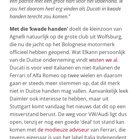
een patriot met een groot hart voor het vaderland. Ik
zou het daarom heel erg vinden als Ducati in kwade
handen terecht zou komen.
”
Met die ‘kwade handen’
doelt de kleinzoon van
Agnelli natuurlijk op de grote club uit Wolfsburg,
die nu de jacht op het Bolognese motormerk
officieel hebben geopend. Wat Elkann persoonlijk
van de Duitse onderneming vindt
wisten we al
.
Ducati is voor veel Italianen en niet-Italianen de
Ferrari of Alfa Romeo op twee wielen en daarom
gaan er steeds meer stemmen op, dat dit merk
niet in Duitse handen mag vallen. Aanvankelijk leek
Daimler ook interesse te hebben, maar uit
Stuttgart komt vandaag het nieuws dat dit op een
misverstand berust. De weg voor VW/Audi ligt dus
open, tenzij er nog een goede ‘deal’ tot stand kan
komen met
de modieuze adviseur
van Ferrari, die
tevens eigenaar is van het label Italia Independent.