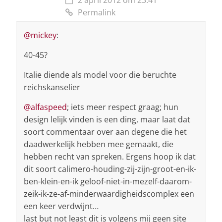
2 april 2012 om 23:41
Permalink
@mickey
:
40-45?
Italie diende als model voor die beruchte
reichskanselier
@alfaspeed
; iets meer respect graag; hun
design lelijk vinden is een ding, maar laat dat
soort commentaar over aan degene die het
daadwerkelijk hebben mee gemaakt, die
hebben recht van spreken. Ergens hoop ik dat
dit soort calimero-houding-zij-zijn-groot-en-ik-
ben-klein-en-ik geloof-niet-in-mezelf-daarom-
zeik-ik-ze-af-minderwaardigheidscomplex een
een keer verdwijnt…
last but not least dit is volgens mij geen site