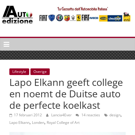
Spring
naar
inhoud
Auto
Edizione
La
Gazetta
dell'Automobile
Lifestyle
Overige
Italiana
Lapo Elkann geeft college
|
Italiaans
en noemt de Duitse auto
autonieuws
de perfecte koelkast
&
lifestyle
,
17 februari 2012
Lancia4Ever
14 reacties
design
,
,
Lapo Elkann
Londen
Royal College of Art