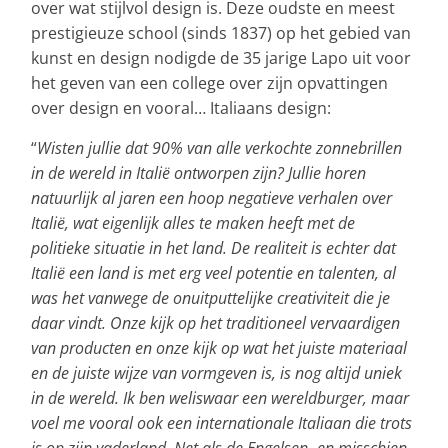
over wat stijlvol design is. Deze oudste en meest
prestigieuze school (sinds 1837) op het gebied van
kunst en design nodigde de 35 jarige Lapo uit voor
het geven van een college over zijn opvattingen
over design en vooral… Italiaans design:
“
Wisten jullie dat 90% van alle verkochte zonnebrillen
in de wereld in Italië ontworpen zijn? Jullie horen
natuurlijk al jaren een hoop negatieve verhalen over
Italië, wat eigenlijk alles te maken heeft met de
politieke situatie in het land. De realiteit is echter dat
Italië een land is met erg veel potentie en talenten, al
was het vanwege de onuitputtelijke creativiteit die je
daar vindt. Onze kijk op het traditioneel vervaardigen
van producten en onze kijk op wat het juiste materiaal
en de juiste wijze van vormgeven is, is nog altijd uniek
in de wereld. Ik ben weliswaar een wereldburger, maar
voel me vooral ook een internationale Italiaan die trots
is op zijn vaderland. Net als de Engelsen -en misschien