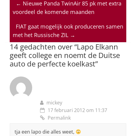
←
Nieuwe Panda TwinAir 85 pk met extra
s
e
e
a
l
voordeel de komende maanden
A
b
dI
d
p
o
n
s
FIAT gaat mogelijk ook produceren samen
met het Russische ZIL
→
p
o
14 gedachten over “
Lapo Elkann
k
geeft college en noemt de Duitse
auto de perfecte koelkast
”
mickey
17 februari 2012 om 11:37
Permalink
tja een lapo die alles weet,