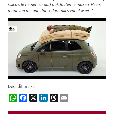
risico’s te nemen en durf ook fouten te maken. Neem
maar van mij aan dat ik daar alles vanaf weet…
”
Deel dit artikel:
W
F
X
Li
T
E
h
a
n
h
m
at
c
k
re
ai