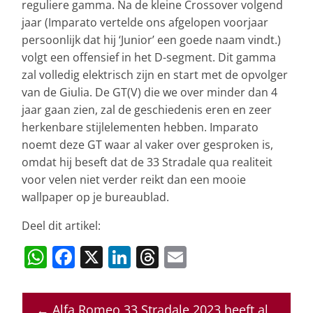
reguliere gamma. Na de kleine Crossover volgend
jaar (Imparato vertelde ons afgelopen voorjaar
persoonlijk dat hij ‘Junior’ een goede naam vindt.)
volgt een offensief in het D-segment. Dit gamma
zal volledig elektrisch zijn en start met de opvolger
van de Giulia. De GT(V) die we over minder dan 4
jaar gaan zien, zal de geschiedenis eren en zeer
herkenbare stijlelementen hebben. Imparato
noemt deze GT waar al vaker over gesproken is,
omdat hij beseft dat de 33 Stradale qua realiteit
voor velen niet verder reikt dan een mooie
wallpaper op je bureaublad.
Deel dit artikel:
W
F
X
Li
T
E
h
a
n
h
m
at
c
k
re
ai
←
Alfa Romeo 33 Stradale 2023 heeft al