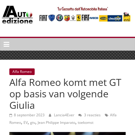
Spring
naar
inhoud
Auto
Edizione
La
Gazetta
dell'Automobile
Alfa Romeo
Italiana
Alfa Romeo komt met GT
|
Italiaans
op basis van volgende
autonieuws
Giulia
&
lifestyle
8 september 2023
Lancia4Ever
3 reacties
Alfa
,
,
,
,
Romeo
EV
gtv
Jean Philippe Imparato
toekomst