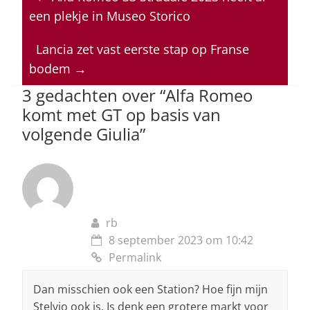
s
e
e
a
l
een plekje in Museo Storico
A
b
dI
d
p
o
n
s
Lancia zet vast eerste stap op Franse
bodem
→
p
o
3 gedachten over “
Alfa Romeo
k
komt met GT op basis van
volgende Giulia
”
rb
8 september 2023 om 10:42
Permalink
Dan misschien ook een Station? Hoe fijn mijn
Stelvio ook is. Is denk een grotere markt voor