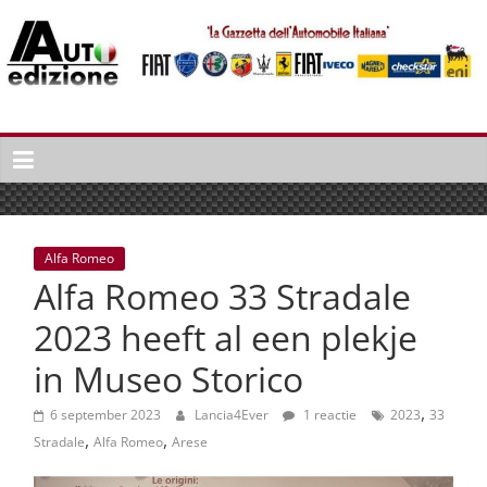
Spring
naar
inhoud
Auto
Edizione
La
Gazetta
dell'Automobile
Alfa Romeo
Italiana
Alfa Romeo 33 Stradale
|
Italiaans
2023 heeft al een plekje
autonieuws
in Museo Storico
&
lifestyle
,
6 september 2023
Lancia4Ever
1 reactie
2023
33
,
,
Stradale
Alfa Romeo
Arese