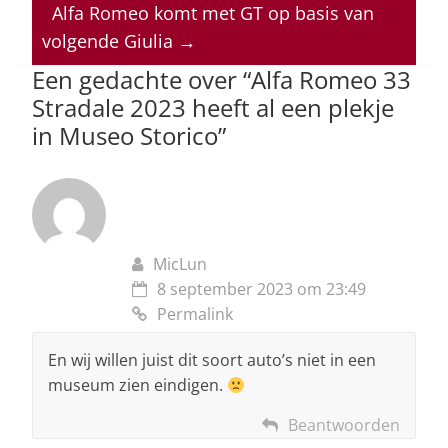
p
o
n
s
Alfa Romeo komt met GT op basis van
volgende Giulia
→
p
o
Een gedachte over “
Alfa Romeo 33
k
Stradale 2023 heeft al een plekje
in Museo Storico
”
MicLun
8 september 2023 om 23:49
Permalink
En wij willen juist dit soort auto’s niet in een
museum zien eindigen.
Beantwoorden