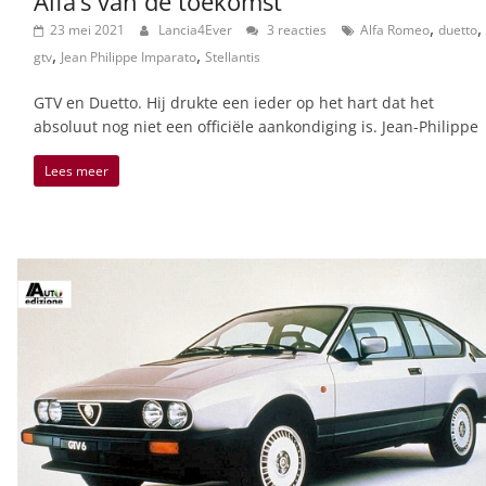
Alfa’s van de toekomst
,
,
23 mei 2021
Lancia4Ever
3 reacties
Alfa Romeo
duetto
,
,
gtv
Jean Philippe Imparato
Stellantis
GTV en Duetto. Hij drukte een ieder op het hart dat het
absoluut nog niet een officiële aankondiging is. Jean-Philippe
Lees meer