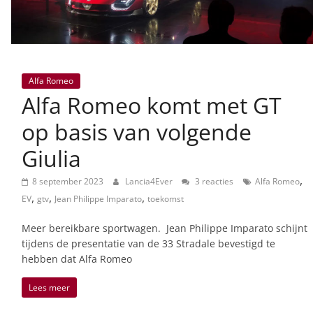
Alfa Romeo
Alfa Romeo komt met GT
op basis van volgende
Giulia
,
8 september 2023
Lancia4Ever
3 reacties
Alfa Romeo
,
,
,
EV
gtv
Jean Philippe Imparato
toekomst
Meer bereikbare sportwagen. Jean Philippe Imparato schijnt
tijdens de presentatie van de 33 Stradale bevestigd te
hebben dat Alfa Romeo
Lees meer