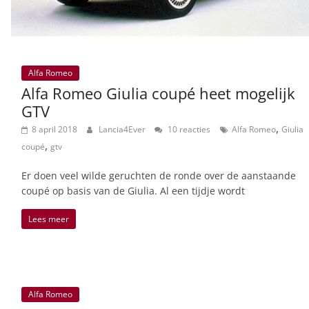
Alfa Romeo
Alfa Romeo Giulia coupé heet mogelijk
GTV
,
8 april 2018
Lancia4Ever
10 reacties
Alfa Romeo
Giulia
,
coupé
gtv
Er doen veel wilde geruchten de ronde over de aanstaande
coupé op basis van de Giulia. Al een tijdje wordt
Lees meer
Alfa Romeo