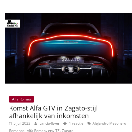
Alfa Romeo
Komst Alfa GTV in Zagato-stijl
afhankelijk van inkomsten
5 juli 2023
Lancia4Ever
1 reactie
Alejandro Mesonero
,
,
,
,
Romanos
Alfa Romeo
gtv
TZ
Zagato