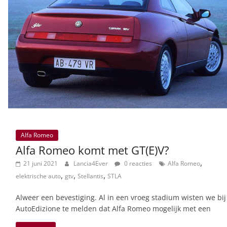
Alfa Romeo
Alfa Romeo komt met GT(E)V?
,
21 juni 2021
Lancia4Ever
0 reacties
Alfa Romeo
,
,
,
elektrische auto
gtv
Stellantis
STLA
Alweer een bevestiging. Al in een vroeg stadium wisten we bij
AutoEdizione te melden dat Alfa Romeo mogelijk met een