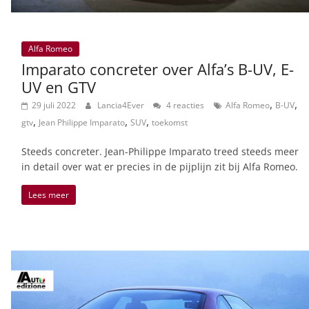
Alfa Romeo
Imparato concreter over Alfa’s B-UV, E-
UV en GTV
,
,
29 juli 2022
Lancia4Ever
4 reacties
Alfa Romeo
B-UV
,
,
,
gtv
Jean Philippe Imparato
SUV
toekomst
Steeds concreter. Jean-Philippe Imparato treed steeds meer
in detail over wat er precies in de pijplijn zit bij Alfa Romeo.
Lees meer