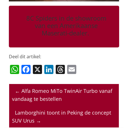
8C Spiders in de showroom
van een Amerikaanse
Maserati-dealer.
Deel dit artikel:
W
F
X
Li
T
E
h
a
n
h
m
at
c
k
re
ai
←
Alfa Romeo MiTo TwinAir Turbo vanaf
s
e
e
a
l
vandaag te bestellen
A
b
dI
d
p
o
n
s
Lamborghini toont in Peking de concept
SUV Urus
→
p
o