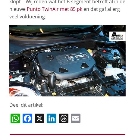
klopt… Wij reden wat het B-segment betreft al in de
nieuwe
Punto TwinAir met 85 pk
en dat gaf al erg
veel voldoening.
Deel dit artikel:
W
F
X
Li
T
E
h
a
n
h
m