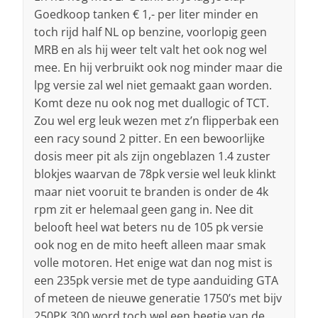
Goedkoop tanken € 1,- per liter minder en
toch rijd half NL op benzine, voorlopig geen
MRB en als hij weer telt valt het ook nog wel
mee. En hij verbruikt ook nog minder maar die
lpg versie zal wel niet gemaakt gaan worden.
Komt deze nu ook nog met duallogic of TCT.
Zou wel erg leuk wezen met z’n flipperbak een
een racy sound 2 pitter. En een bewoorlijke
dosis meer pit als zijn ongeblazen 1.4 zuster
blokjes waarvan de 78pk versie wel leuk klinkt
maar niet vooruit te branden is onder de 4k
rpm zit er helemaal geen gang in. Nee dit
belooft heel wat beters nu de 105 pk versie
ook nog en de mito heeft alleen maar smak
volle motoren. Het enige wat dan nog mist is
een 235pk versie met de type aanduiding GTA
of meteen de nieuwe generatie 1750’s met bijv
250PK 300 word toch wel een beetje van de