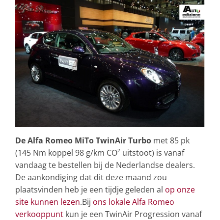
De Alfa Romeo MiTo TwinAir Turbo
met 85 pk
(145 Nm koppel 98 g/km CO² uitstoot) is vanaf
vandaag te bestellen bij de Nederlandse dealers.
De aankondiging dat dit deze maand zou
plaatsvinden heb je een tijdje geleden al
op onze
site kunnen lezen
.Bij
ons lokale Alfa Romeo
verkooppunt
kun je een TwinAir Progression vanaf