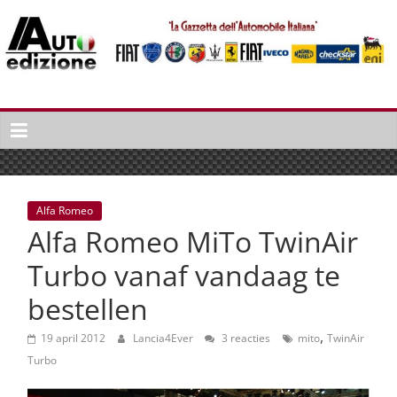
Spring
naar
inhoud
Auto
Edizione
La
Gazetta
dell'Automobile
Alfa Romeo
Italiana
Alfa Romeo MiTo TwinAir
|
Italiaans
Turbo vanaf vandaag te
autonieuws
bestellen
&
lifestyle
,
19 april 2012
Lancia4Ever
3 reacties
mito
TwinAir
Turbo