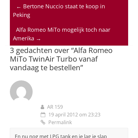
at
c
k
re
ai
←
Bertone Nuccio staat te koop in
s
e
e
a
l
Peking
A
b
dI
d
p
o
n
s
Alfa Romeo MiTo mogelijk toch naar
Amerika
→
p
o
3 gedachten over “
Alfa Romeo
k
MiTo TwinAir Turbo vanaf
vandaag te bestellen
”
AR 159
19 april 2012 om 23:23
Permalink
En nu nog met LPG tank en je lag je slap