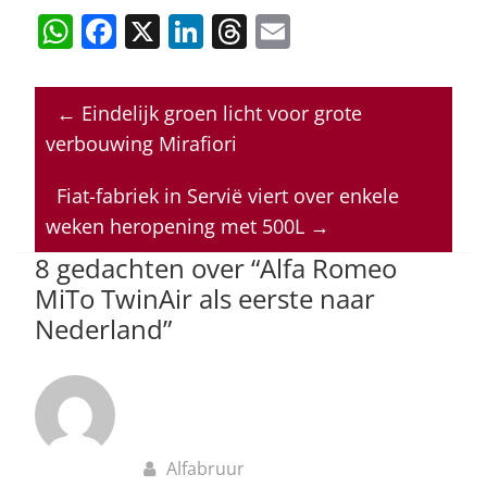
W
F
X
Li
T
E
h
a
n
h
m
at
c
k
re
ai
←
Eindelijk groen licht voor grote
s
e
e
a
l
verbouwing Mirafiori
A
b
dI
d
p
o
n
s
Fiat-fabriek in Servië viert over enkele
weken heropening met 500L
→
p
o
8 gedachten over “
Alfa Romeo
k
MiTo TwinAir als eerste naar
Nederland
”
Alfabruur