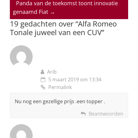
p
o
n
s
Panda van de toekomst toont innovatie
genaamd Fiat
→
p
o
19 gedachten over “
Alfa Romeo
k
Tonale juweel van een CUV
”
Arib
5 maart 2019 om 13:34
Permalink
Nu nog een gezellige prijs .een topper .
Beantwoorden