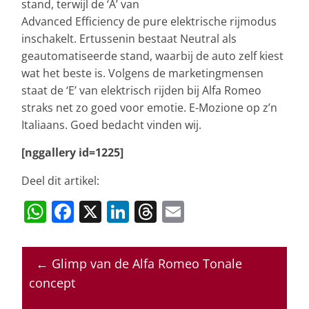
stand, terwijl de ‘A’ van
Advanced Efficiency de pure elektrische rijmodus
inschakelt. Ertussenin bestaat Neutral als
geautomatiseerde stand, waarbij de auto zelf kiest
wat het beste is. Volgens de marketingmensen
staat de ‘E’ van elektrisch rijden bij Alfa Romeo
straks net zo goed voor emotie. E-Mozione op z’n
Italiaans. Goed bedacht vinden wij.
[nggallery id=1225]
Deel dit artikel:
W
F
X
Li
T
E
h
a
n
h
m
at
c
k
re
ai
←
Glimp van de Alfa Romeo Tonale
s
e
e
a
l
concept
A
b
dI
d