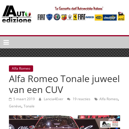
Spring
naar
inhoud
Auto
Edizione
La
Gazetta
dell'Automobile
Alfa Romeo
Italiana
Alfa Romeo Tonale juweel
|
Italiaans
van een CUV
autonieuws
,
&
5 maart 2019
Lancia4Ever
19 reacties
Alfa Romeo
,
lifestyle
Genève
Tonale