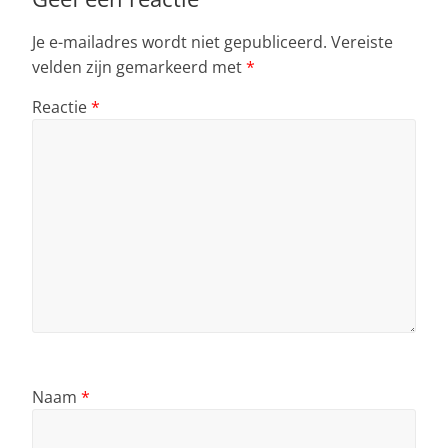
p
o
Je e-mailadres wordt niet gepubliceerd.
Vereiste
k
velden zijn gemarkeerd met
*
Reactie
*
Naam
*