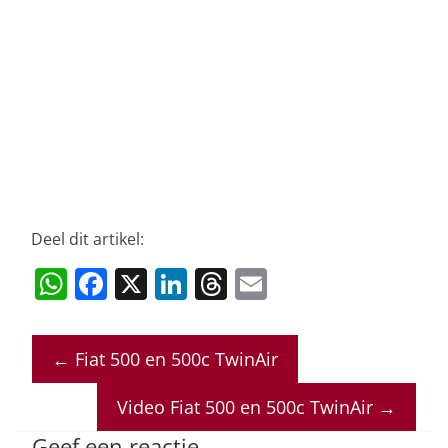
Deel dit artikel:
W
F
X
Li
T
E
h
a
n
h
m
at
c
k
re
ai
←
Fiat 500 en 500c TwinAir
s
e
e
a
l
A
b
dI
d
Video Fiat 500 en 500c TwinAir
→
p
o
n
s
Geef een reactie