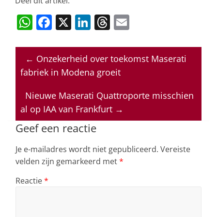
Deel dit artikel:
W
F
X
Li
T
E
h
a
n
h
m
at
c
k
re
ai
←
Onzekerheid over toekomst Maserati
s
e
e
a
l
fabriek in Modena groeit
A
b
dI
d
p
o
n
s
Nieuwe Maserati Quattroporte misschien
al op IAA van Frankfurt
→
p
o
k
Geef een reactie
Je e-mailadres wordt niet gepubliceerd.
Vereiste
velden zijn gemarkeerd met
*
Reactie
*