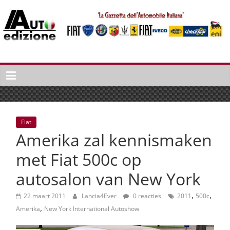
Spring
naar
inhoud
Auto
Edizione
La
Gazetta
dell'Automobile
Fiat
Italiana
Amerika zal kennismaken
|
Italiaans
met Fiat 500c op
autonieuws
autosalon van New York
&
lifestyle
,
,
22 maart 2011
Lancia4Ever
0 reacties
2011
500c
,
Amerika
New York International Autoshow